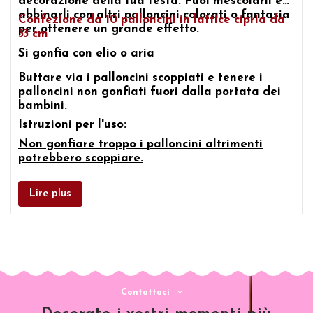
decorazione della tua festa. Puoi mescolarli e
abbinarli con altri palloncini colorati o fantasia
Confezione da
10 palloncini in lattice cipria da
per ottenere un grande effetto.
33 cm
Si gonfia con elio o aria
Buttare via i palloncini scoppiati e tenere i
palloncini non gonfiati fuori dalla portata dei
bambini.
Istruzioni per l'uso:
Non gonfiare troppo i palloncini altrimenti
potrebbero scoppiare.
Lire plus
Contattaci