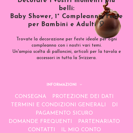
Decorate i vostri momenti più
belli:
Baby Shower, 1° Compleanno, Feste
per Bambini e Adulti 🎈
Trovate la decorazione per feste ideale per ogni
compleanno con i nostri vari temi.
Un'ampia scelta di palloncini, articoli per la tavola e
accessori in tutta la Svizzera.
INFORMAZIONI
CONSEGNA
PROTEZIONE DEI DATI
TERMINI E CONDIZIONI GENERALI
DI
PAGAMENTO SICURO
DOMANDE FREQUENTI
PARTENARIATO
CONTATTI
IL MIO CONTO