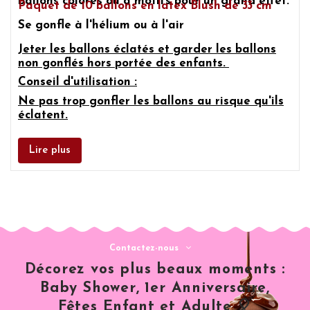
ballons colorés ou à motifs pour un grand effet.
Paquet de
10 ballons en latex Blush
de 33 cm
Se gonfle à l'hélium ou à l'air
Jeter les ballons éclatés et garder les ballons
non gonflés hors portée des enfants.
Conseil d'utilisation :
Ne pas trop gonfler les ballons au risque qu'ils
éclatent.
Lire plus
Contactez-nous
Décorez vos plus beaux moments :
Baby Shower, 1er Anniversaire,
Fêtes Enfant et Adulte 🎈