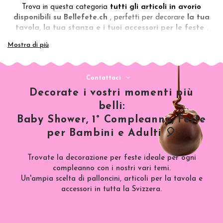
Trova in questa categoria
tutti gli articoli in avorio
disponibili su Bellefete.ch
, perfetti per decorare
la tua
tavola, la tua stanza e i tuoi accessori per le feste
.
🎈
Decorazioni per la stanza
: palloncini color avorio,
Mostra di più
ghirlande, archi e arazzi
🍽️
Stoviglie e accessori per la tavola
: piatti, tovaglioli,
Contattaci
tazze e tovaglie coordinati
Decorate i vostri momenti più
🎉
Accessori aggiuntivi
: cake topper, coriandoli, photo
belli:
booth e decorazioni per creare un'atmosfera chic e raffinata
Baby Shower, 1° Compleanno, Feste
📦 Consegna rapida in Svizzera, gratuita a partire da 99
per Bambini e Adulti 🎈
CHF
Crea una festa elegante e armoniosa con la nostra
selezione
Trovate la decorazione per feste ideale per ogni
completa di articoli in avorio
.
compleanno con i nostri vari temi.
👉 Scopri tutti i prodotti e organizza un evento memorabile!
Un'ampia scelta di palloncini, articoli per la tavola e
accessori in tutta la Svizzera.