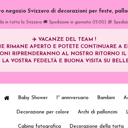
tro negozio Svizzero di decorazioni per feste, pall
a in tutta la Svizzera
🚚 Spedizione in giornata (15:00)
🎁 Spedizi
✈️
VACANZE DEL TEAM !
E RIMANE APERTO E POTETE CONTINUARE A EFF
IONI RIPRENDERANNO AL NOSTRO RITORNO I
 LA VOSTRA FEDELTÀ E BUONA VISITA SU BELLE
Baby Shower
1° anniversario
Bambini
Ad
Decorazione per colore
Archi di palloncini
Cabina fotografica
Decorazione della torta