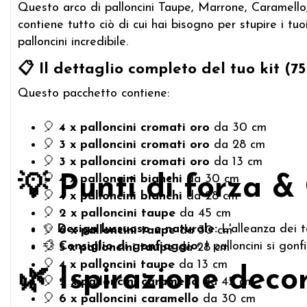
Questo arco di palloncini Taupe, Marrone, Caramello, 
contiene tutto ciò di cui hai bisogno per stupire i t
palloncini incredibile.
📋 Il dettaglio completo del tuo kit (75
Questo pacchetto contiene:
🎈
4 x palloncini cromati oro
da 30 cm
🎈
3 x palloncini cromati oro
da 28 cm
🎈
3 x palloncini cromati oro
da 13 cm
🎈
4 x palloncini bianchi
da 30 cm
💡 Punti di forza &
🎈
4 x palloncini bianchi
da 28 cm
🎈
2 x palloncini taupe
da 45 cm
✨
Design lussuoso e naturale:
L'alleanza dei t
🎈
6 x palloncini taupe
da 30 cm
💨
Consiglio di gonfiaggio:
I palloncini si gon
🎈
5 x palloncini taupe
da 28 cm
🎈
4 x palloncini taupe
da 13 cm
🌿 Ispirazione deco
🎈
2 x palloncini caramello
da 45 cm
🎈
6 x palloncini caramello
da 30 cm