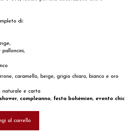
mpleto di:
eige,
 palloncini,
anco
one, caramello, beige, grigio chiaro, bianco e oro
 naturale e carta
shower
,
compleanno
,
festa bohémien
,
evento chic
gi al carrello