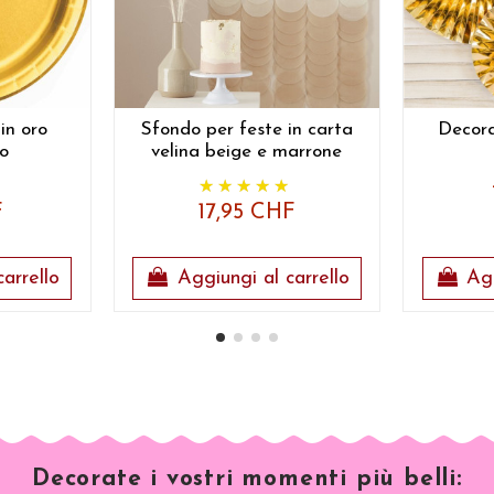
 in oro
Sfondo per feste in carta
Decora
to
velina beige e marrone
F
17,95 CHF
arrello
Aggiungi al carrello
Agg
Decorate i vostri momenti più belli: