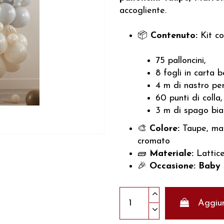
accogliente.
📦
Contenuto:
Kit co
75 palloncini,
8 fogli in carta b
4 m di nastro per
60 punti di colla,
3 m di spago bi
🎨
Colore:
Taupe, marr
cromato
🧱
Materiale:
Lattice
🎉
Occasione:
Baby 
Aggiun