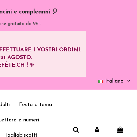
oncini e compleanni 🎈
one gratuita da 99.-
ETTUARE I VOSTRI ORDINI.
L
21 AGOSTO
.
FÊTE.CH ! ✨
Italiano
ulti
Festa a tema
Lettere e numeri
Tagliabiscotti