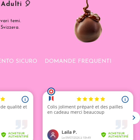
Adulti 🎈
vari temi.
 Svizzera.
NTO SICURO
DOMANDE FREQUENTI