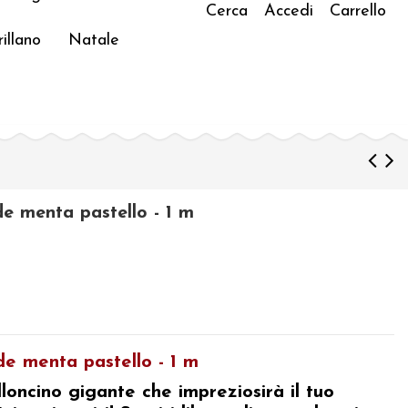
Cerca
Accedi
Carrello
illano
Natale
e menta pastello - 1 m
e menta pastello - 1 m
loncino gigante che impreziosirà il tuo