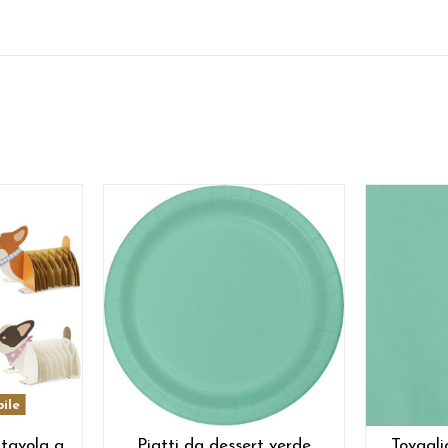
ile
 tavola a
Piatti da dessert verde
Tovagli