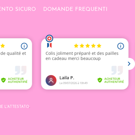
NTO SICURO
DOMANDE FREQUENTI
RE L'ATTESTATO
.