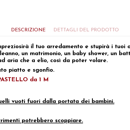
DESCRIZIONE
DETTAGLI DEL PRODOTTO
eziosirà il tuo arredamento e stupirà i tuoi osp
eanno, un matrimonio, un baby shower, un batt
d aria che a elio, così da poter volare.
ato piatto e sgonfio.
PASTELLO da 1 M
elli vuoti fuori dalla portata dei bambini.
trimenti potrebbero scoppiare.