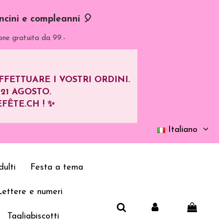
oncini e compleanni 🎈
one gratuita da 99.-
ETTUARE I VOSTRI ORDINI.
L
21 AGOSTO
.
FÊTE.CH ! ✨
Italiano
ulti
Festa a tema
Lettere e numeri
Tagliabiscotti