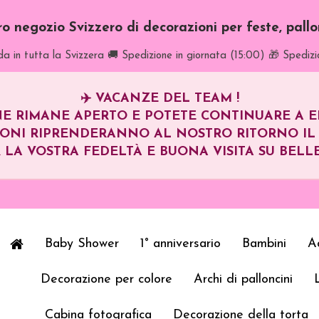
tro negozio Svizzero di decorazioni per feste, pall
a in tutta la Svizzera
🚚 Spedizione in giornata (15:00)
🎁 Spedizi
✈️
VACANZE DEL TEAM !
E RIMANE APERTO E POTETE CONTINUARE A EFF
IONI RIPRENDERANNO AL NOSTRO RITORNO I
 LA VOSTRA FEDELTÀ E BUONA VISITA SU BELLE
Baby Shower
1° anniversario
Bambini
Ad
Decorazione per colore
Archi di palloncini
Cabina fotografica
Decorazione della torta