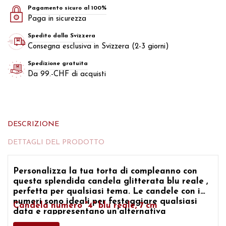
Pagamento sicuro al 100%
Paga in sicurezza
Spedito dalla Svizzera
Consegna esclusiva in Svizzera (2-3 giorni)
Spedizione gratuita
Da 99.-CHF di acquisti
DESCRIZIONE
DETTAGLI DEL PRODOTTO
Personalizza la tua torta di compleanno con
questa splendida
candela glitterata blu reale
,
perfetta per qualsiasi tema.
Le candele con i
numeri
sono ideali per festeggiare qualsiasi
Candela numero "4" blu reale, 7 cm
data e rappresentano un'alternativa
intelligente alle candele tradizionali.