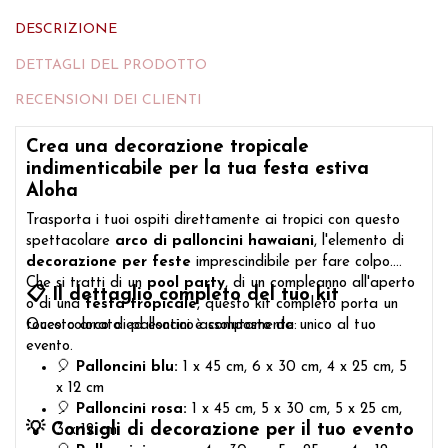
DESCRIZIONE
DETTAGLI DEL PRODOTTO
RECENSIONI DEI CLIENTI
Crea una decorazione tropicale
indimenticabile per la tua festa estiva
Aloha
Trasporta i tuoi ospiti direttamente ai tropici con questo
spettacolare
arco di palloncini hawaiani
, l'elemento di
decorazione per feste
imprescindibile per fare colpo.
Che si tratti di un
pool party
, di un compleanno all'aperto
📋 Il dettaglio completo del tuo kit
o di una
festa tropicale
, questo kit completo porta un
Questo arco di palloncini è composto da:
tocco colorato ed esotico assolutamente unico al tuo
evento.
🎈
Palloncini blu:
1 x 45 cm, 6 x 30 cm, 4 x 25 cm, 5
x 12 cm
🎈
Palloncini rosa:
1 x 45 cm, 5 x 30 cm, 5 x 25 cm,
💡 Consigli di decorazione per il tuo evento
3 x 12 cm