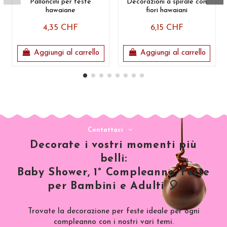
Palloncini per feste
Decorazioni a spirale con
hawaiane
fiori hawaiani
4,35 CHF
6,15 CHF
Aggiungi al carrello
Aggiungi al carrello
Contattaci
Decorate i vostri momenti più
belli:
Baby Shower, 1° Compleanno, Feste
per Bambini e Adulti 🎈
Trovate la decorazione per feste ideale per ogni
compleanno con i nostri vari temi.