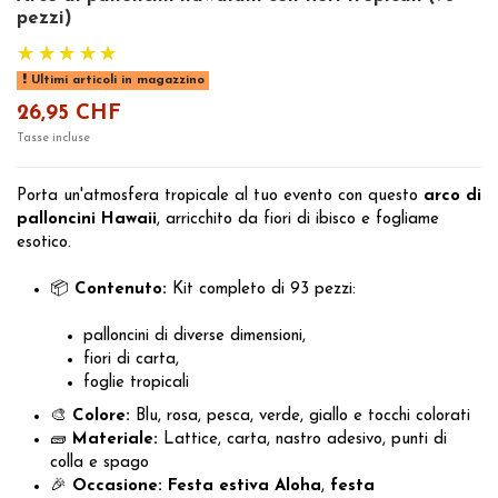
pezzi)
Ultimi articoli in magazzino
26,95 CHF
Tasse incluse
Porta un'atmosfera tropicale al tuo evento con questo
arco di
palloncini Hawaii
, arricchito da fiori di ibisco e fogliame
esotico.
📦
Contenuto:
Kit completo di 93 pezzi:
palloncini di diverse dimensioni,
fiori di carta,
foglie tropicali
🎨
Colore:
Blu, rosa, pesca, verde, giallo e tocchi colorati
🧱
Materiale:
Lattice, carta, nastro adesivo, punti di
colla e spago
🎉
Occasione:
Festa estiva Aloha
,
festa