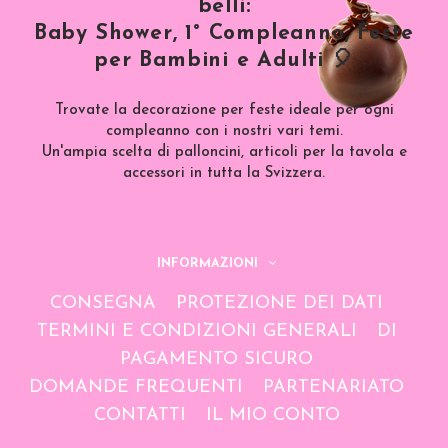
belli:
Baby Shower, 1° Compleanno, Feste
per Bambini e Adulti 🎈
Trovate la decorazione per feste ideale per ogni
compleanno con i nostri vari temi.
Un'ampia scelta di palloncini, articoli per la tavola e
accessori in tutta la Svizzera.
INFORMAZIONI
CONSEGNA
PROTEZIONE DEI DATI
TERMINI E CONDIZIONI GENERALI
DI
PAGAMENTO SICURO
DOMANDE FREQUENTI
PARTENARIATO
CONTATTI
IL MIO CONTO