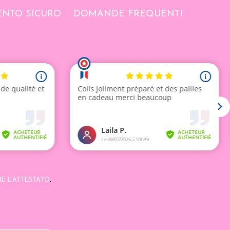
NTO SICURO
DOMANDE FREQUENTI
RE L'ATTESTATO
.