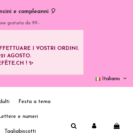
oncini e compleanni 🎈
one gratuita da 99.-
ETTUARE I VOSTRI ORDINI.
L
21 AGOSTO
.
FÊTE.CH ! ✨
Italiano
ulti
Festa a tema
Lettere e numeri
Tagliabiscotti