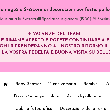
tro negozio Svizzero di decorazioni per feste, pall
a in tutta la Svizzera
🚚 Spedizione in giornata (15:00)
🎁 Spedizi
✈️
VACANZE DEL TEAM !
E RIMANE APERTO E POTETE CONTINUARE A EFF
IONI RIPRENDERANNO AL NOSTRO RITORNO I
 LA VOSTRA FEDELTÀ E BUONA VISITA SU BELLE
Baby Shower
1° anniversario
Bambini
Ad
Decorazione per colore
Archi di palloncini
Cabina fotografica
Decorazione della torta