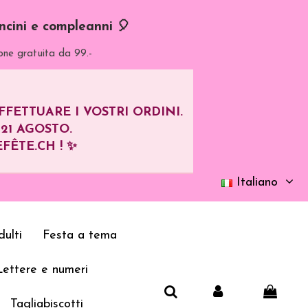
oncini e compleanni 🎈
one gratuita da 99.-
ETTUARE I VOSTRI ORDINI.
L
21 AGOSTO
.
FÊTE.CH ! ✨
Italiano
ulti
Festa a tema
Lettere e numeri
Tagliabiscotti