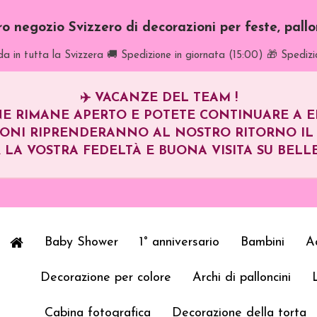
tro negozio Svizzero di decorazioni per feste, pall
a in tutta la Svizzera
🚚 Spedizione in giornata (15:00)
🎁 Spedizi
✈️
VACANZE DEL TEAM !
E RIMANE APERTO E POTETE CONTINUARE A EFF
IONI RIPRENDERANNO AL NOSTRO RITORNO I
 LA VOSTRA FEDELTÀ E BUONA VISITA SU BELLE
Baby Shower
1° anniversario
Bambini
Ad
Decorazione per colore
Archi di palloncini
Cabina fotografica
Decorazione della torta