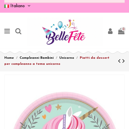
Italiano
0
Home
Compleanni Bambini
Unicorno
Piatti da dessert
per compleanno a tema unicorno