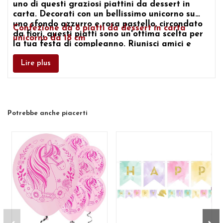
uno di questi graziosi piattini da dessert in
carta. Decorati con un
bellissimo unicorno su
uno sfondo azzurro e rosa pastello,
circondato
Confezione da 8
piatti da dessert in carta
da fiori, questi
piatti sono un'ottima scelta per
unicorno
da 18 cm
la tua festa di compleanno.
Riunisci amici e
familiari per
una speciale festa a tema
unicorno!
Lire plus
Potrebbe anche piacerti