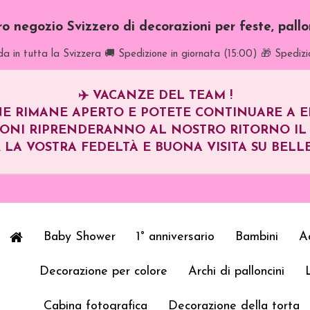
tro negozio Svizzero di decorazioni per feste, pall
a in tutta la Svizzera
🚚 Spedizione in giornata (15:00)
🎁 Spedizi
✈️
VACANZE DEL TEAM !
E RIMANE APERTO E POTETE CONTINUARE A EFF
IONI RIPRENDERANNO AL NOSTRO RITORNO I
 LA VOSTRA FEDELTÀ E BUONA VISITA SU BELLE
Baby Shower
1° anniversario
Bambini
Ad
Decorazione per colore
Archi di palloncini
Cabina fotografica
Decorazione della torta