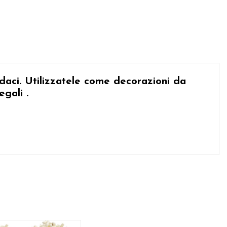
daci. Utilizzatele come
decorazioni da
egali
.