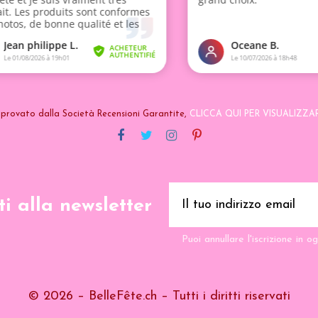
provato dalla Società Recensioni Garantite,
CLICCA QUI PER VISUALIZZA
iti alla newsletter
Puoi annullare l'iscrizione in 
© 2026 – BelleFête.ch – Tutti i diritti riservati