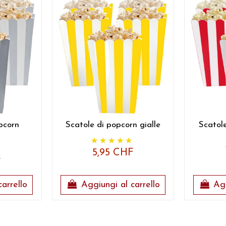
pcorn
Scatole di popcorn gialle
Scatol
5,95 CHF
F
arrello
Aggiungi al carrello
Agg