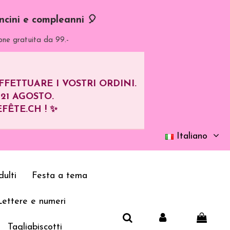
oncini e compleanni 🎈
one gratuita da 99.-
ETTUARE I VOSTRI ORDINI.
L
21 AGOSTO
.
FÊTE.CH ! ✨
Italiano
ulti
Festa a tema
Lettere e numeri
Tagliabiscotti