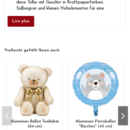
diese Teller mit Geschirr in Kraftpapierfarben,
Salbeigrün und kleinen Holzelementen für eine
ländliche und gemütliche Atmosphäre.
Tisch-Photobooth:
Verwenden Sie einen leeren Teller
Lire plus
als lustiges Accessoire, um witzige Fotos vor dem
Gesicht der Kinder oder Gäste zu machen.
Sweet Table Mädchen oder Junge:
Kombinieren
Sie sie mit pastellfarbenen Bechern und einer
Vielleicht gefällt Ihnen auch
Tierwimpelkette für perfekte Harmonie auf dem
Dessertbuffet.
Aluminium-Ballon Teddybär
Aluminium-Partyballon
(84 cm)
"Bärchen" (45 cm)