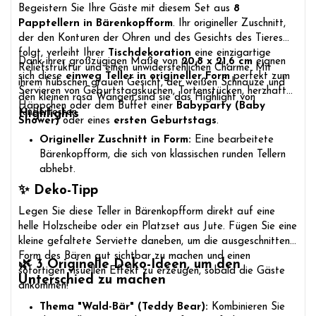
Begeistern Sie Ihre Gäste mit diesem Set aus
8
Papptellern in Bärenkopfform
. Ihr origineller Zuschnitt,
der den Konturen der Ohren und des Gesichts des Tieres
folgt, verleiht Ihrer
Tischdekoration
eine einzigartige
Dank ihrer großzügigen Maße von
20,8 x 21,6 cm
eignen
Reliefstruktur und einen unwiderstehlichen Charme. Mit
sich diese
einweg Teller in origineller Form
perfekt zum
ihrem hübschen grauen Gesicht, der weißen Schnauze und
Servieren von Geburtstagskuchen, Tortenstücken, herzhaften
den kleinen rosa Wangen sind sie das Highlight von
Häppchen oder dem Buffet einer
Babyparty (Baby
Kinderfesten.
Highlights
Shower)
oder eines
ersten Geburtstags
.
Origineller Zuschnitt in Form:
Eine bearbeitete
Bärenkopfform, die sich von klassischen runden Tellern
abhebt.
✨ Deko-Tipp
Legen Sie diese Teller in Bärenkopfform direkt auf eine
helle Holzscheibe oder ein Platzset aus Jute. Fügen Sie eine
kleine gefaltete Serviette daneben, um die ausgeschnittene
Form des Bären gut sichtbar zu machen und einen
🌿 3 Originelle Deko-Ideen, um den
sofortigen visuellen Effekt zu erzeugen, sobald die Gäste
Unterschied zu machen
ankommen!
Thema "Wald-Bär" (Teddy Bear):
Kombinieren Sie