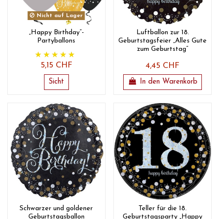
Nicht auf Lager
„Happy Birthday“-
Luftballon zur 18.
Partyballons
Geburtstagsfeier „Alles Gute
zum Geburtstag“
5,15 CHF
4,45 CHF
Sicht
In den Warenkorb
Schwarzer und goldener
Teller für die 18.
Geburtstagsballon
Geburtstagsparty „Happy