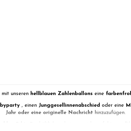
s mit unseren
hellblauen Zahlenballons
eine
farbenfro
byparty
, einen
Junggesellinnenabschied
oder eine
M
Jahr oder eine originelle Nachricht
hinzuzufügen.
ahlen 0 bis 9
erhältlich und eignen sich perfekt zum B