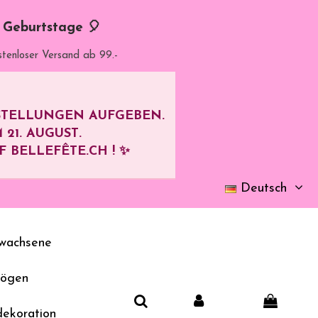
d Geburtstage 🎈
stenloser Versand ab 99.-
ESTELLUNGEN AUFGEBEN.
M
21. AUGUST
.
BELLEFÊTE.CH ! ✨
Deutsch
wachsene
bögen
dekoration