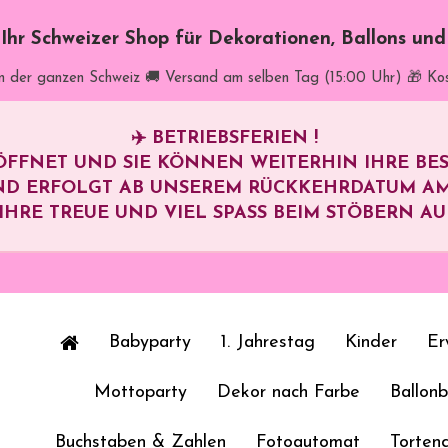
t Ihr Schweizer Shop für Dekorationen, Ballons un
in der ganzen Schweiz
🚚 Versand am selben Tag (15:00 Uhr)
🎁 Ko
✈️
BETRIEBSFERIEN !
ÖFFNET UND SIE KÖNNEN WEITERHIN IHRE B
ND ERFOLGT AB UNSEREM RÜCKKEHRDATUM A
HRE TREUE UND VIEL SPASS BEIM STÖBERN AUF 
Babyparty
1. Jahrestag
Kinder
Er
Mottoparty
Dekor nach Farbe
Ballon
Buchstaben & Zahlen
Fotoautomat
Torten