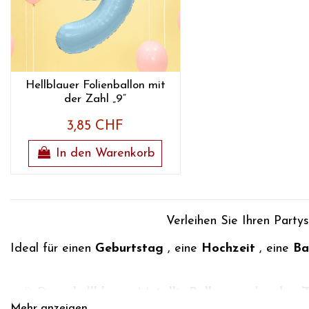
Hellblauer Folienballon mit
der Zahl „9“
3,85 CHF
In den Warenkorb
Verleihen Sie
Ihren Party
Ideal für einen
Geburtstag
, eine
Hochzeit
, eine
Ba
🎉 Diese
hellblauen Metallic-Ballons
sind in
den Z
Mehr anzeigen