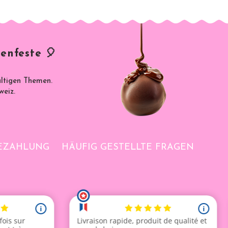
nderen besonderen Alter 💖
einen
Ballonbogen
gesteckt werden und sorgen so für
enfeste 🎈
 CHF
ältigen Themen.
weiz.
BEZAHLUNG
HÄUFIG GESTELLTE FRAGEN