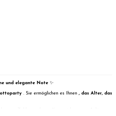
he und elegante Note
✨
ottoparty
. Sie ermöglichen es Ihnen
, das Alter, das
ilden von Zahlen und zum Kennzeichnen von Anlässen