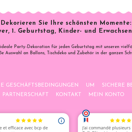
m 18. Geburtstag
,
dem 30. Geburtstag
oder jedem a
blasen
, können einfach an die Wand gehängt oder in 
einen spektakulären Look.
Dekorieren Sie Ihre schönsten Momente:
er, 1. Geburtstag, Kinder- und Erwachsen
Schnelle Lieferung in der Schweiz – kostenlos ab 99
 ideale Party-Dekoration für jeden Geburtstag mit unseren vielf
e Auswahl an Ballons, Tischdeko und Zubehör in der ganzen Sch
NE GESCHÄFTSBEDINGUNGEN
UM
SICHERE 
PARTNERSCHAFT
KONTAKT
MEIN KONTO