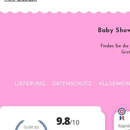
wie
dem 1. Geburtstag
,
de
👉 Sie
lassen sich leicht mit Luft oder Helium auf
Baby Show
📦
Finden Sie die
Groß
LIEFERUNG
DATENSCHUTZ
ALLGEMEI