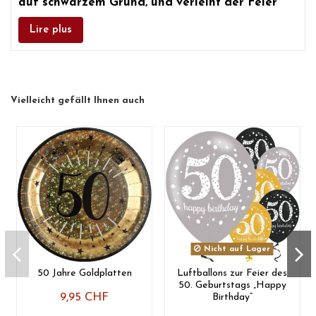
auf schwarzem Grund, und verleiht der Feier
eine moderne und stilvolle Note. Ideal zum
Servieren von Kuchen, Getränken und
Lire plus
Häppchen, runden diese Servietten Ihre
Tischdekoration für den 50. Geburtstag perfekt
ab.
Vielleicht gefällt Ihnen auch
Nicht auf Lager
50 Jahre Goldplatten
Luftballons zur Feier des
50. Geburtstags „Happy
9,95 CHF
Birthday“