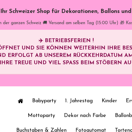
t Ihr Schweizer Shop für Dekorationen, Ballons un
in der ganzen Schweiz
🚚 Versand am selben Tag (15:00 Uhr)
🎁 Ko
✈️
BETRIEBSFERIEN !
ÖFFNET UND SIE KÖNNEN WEITERHIN IHRE B
ND ERFOLGT AB UNSEREM RÜCKKEHRDATUM A
HRE TREUE UND VIEL SPASS BEIM STÖBERN AUF 
Babyparty
1. Jahrestag
Kinder
Er
Mottoparty
Dekor nach Farbe
Ballon
Buchstaben & Zahlen
Fotoautomat
Torten