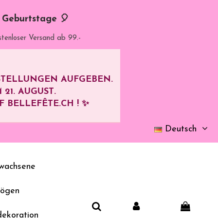
d Geburtstage 🎈
stenloser Versand ab 99.-
ESTELLUNGEN AUFGEBEN.
M
21. AUGUST
.
BELLEFÊTE.CH ! ✨
Deutsch
wachsene
bögen
dekoration