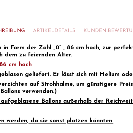
HREIBUNG
ARTIKELDETAILS
KUNDEN-BEWERT
n in Form der Zahl „0“
, 86 cm hoch, zur perfe
h dem zu feiernden Alter.
 86 cm hoch
blasen geliefert. Er lässt sich mit Helium ode
verzichten auf Strohhalme, um günstigere Prei
 Ballons verwenden.)
t aufgeblasene Ballons außerhalb der Reichwei
en werden, da sie sonst platzen könnten.