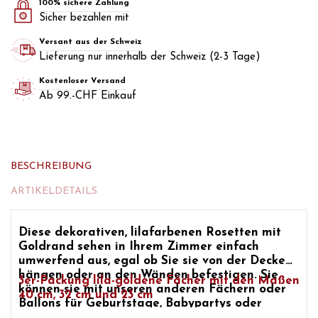
100% sichere Zahlung
Sicher bezahlen mit
Versant aus der Schweiz
Lieferung nur innerhalb der Schweiz (2-3 Tage)
Kostenloser Versand
Ab 99.-CHF Einkauf
BESCHREIBUNG
ARTIKELDETAILS
Diese
dekorativen, lilafarbenen Rosetten mit
Goldrand
sehen in Ihrem Zimmer einfach
umwerfend aus, egal ob Sie sie von der Decke
hängen oder an den Wänden befestigen. Sie
3er-Packung lila-goldene Fächer mit den Maßen
können sie mit unseren anderen Fächern oder
40 cm, 32 cm und 23 cm
Ballons für
Geburtstage, Babypartys oder
Mottopartys
kombinieren.