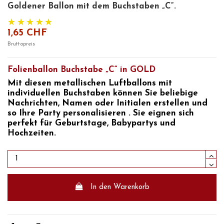
Goldener Ballon mit dem Buchstaben „C“.
1,65 CHF
Bruttopreis
Folienballon Buchstabe „C“ in GOLD
Mit diesen
metallischen Luftballons mit
individuellen Buchstaben
können Sie beliebige
Nachrichten, Namen oder Initialen erstellen und
so
Ihre Party
personalisieren
. Sie eignen sich
perfekt für
Geburtstage, Babypartys und
Hochzeiten.
In den Warenkorb