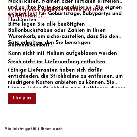
Nachrichten, Namen oder Initialen erstellen
und so
Ihre Party
personalisieren
. Sie eignen
35 cm
großer goldener Ballon mit dem
sich perfekt für
Geburtstage, Babypartys und
Buchstaben „C“.
Hochzeiten.
Bitte legen Sie alle benötigten
Ballonbuchstaben oder Zahlen
in Ihren
Warenkorb, um sicherzustellen, dass Sie den
Satz erhalten, den Sie benötigen.
Aufmerksamkeit :
Kann nicht mit Helium aufgeblasen werden
Stroh nicht im Lieferumfang enthalten
(Einige Lieferanten haben sich dafür
entschieden, die Strohhalme zu entfernen, um
niedrigere Kosten anbieten zu können. Sie
können jeden Strohhalm zum Aufblasen dieses
Ballons verwenden.)
Lire plus
Vielleicht gefällt Ihnen auch