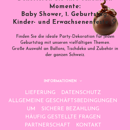
Momente:
Baby Shower, 1. Geburtstag,
Kinder- und Erwachsenenfeste 🎈
Finden Sie die ideale Party-Dekoration für jeden
Geburtstag mit unseren vielfältigen Themen.
Große Auswahl an Ballons, Tischdeko und Zubehör in
der ganzen Schweiz.
INFORMATIONEN
LIEFERUNG
DATENSCHUTZ
ALLGEMEINE GESCHÄFTSBEDINGUNGEN
UM
SICHERE BEZAHLUNG
HÄUFIG GESTELLTE FRAGEN
PARTNERSCHAFT
KONTAKT