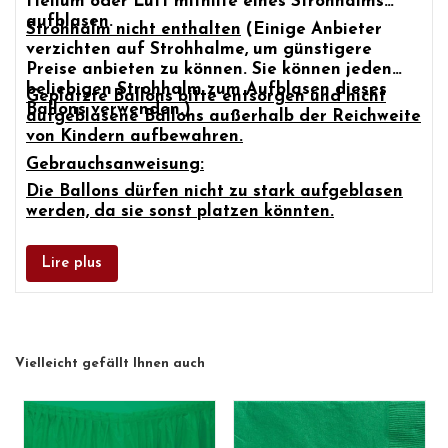
Helium oder Luft mithilfe eines Strohhalms
aufblasen.
Strohhalm nicht enthalten
(Einige Anbieter
verzichten auf Strohhalme, um günstigere
Preise anbieten zu können. Sie können jeden
beliebigen Strohhalm zum Aufblasen dieses
Geplatzte Ballons bitte entsorgen und nicht
Ballons verwenden.)
aufgeblasene Ballons außerhalb der Reichweite
von Kindern aufbewahren.
Gebrauchsanweisung:
Die Ballons dürfen nicht zu stark aufgeblasen
werden, da sie sonst platzen könnten.
Lire plus
Vielleicht gefällt Ihnen auch