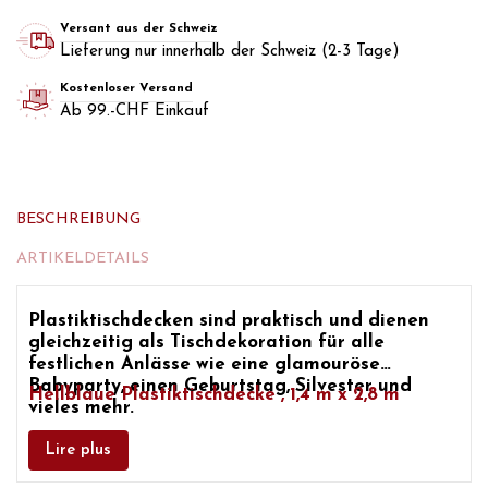
Versant aus der Schweiz
Lieferung nur innerhalb der Schweiz (2-3 Tage)
Kostenloser Versand
Ab 99.-CHF Einkauf
BESCHREIBUNG
ARTIKELDETAILS
Plastiktischdecken sind praktisch und dienen
gleichzeitig als
Tischdekoration
für alle
festlichen Anlässe wie
eine glamouröse
Babyparty, einen Geburtstag, Silvester
und
Hellblaue Plastiktischdecke
, 1,4 m x 2,8 m
vieles mehr.
Lire plus