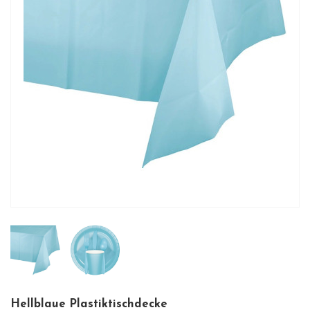
Hellblaue Plastiktischdecke