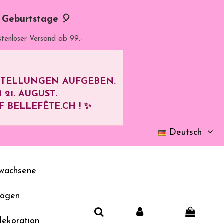
d Geburtstage 🎈
stenloser Versand ab 99.-
ESTELLUNGEN AUFGEBEN.
M
21. AUGUST
.
BELLEFÊTE.CH ! ✨
Deutsch
wachsene
bögen
dekoration