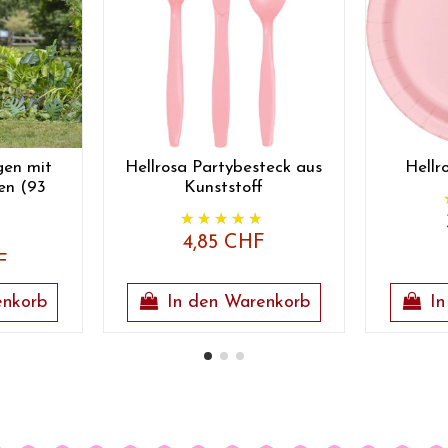
gen mit
Hellrosa Partybesteck aus
Hellr
en (93
Kunststoff
4,85 CHF
F
enkorb
In den Warenkorb
In