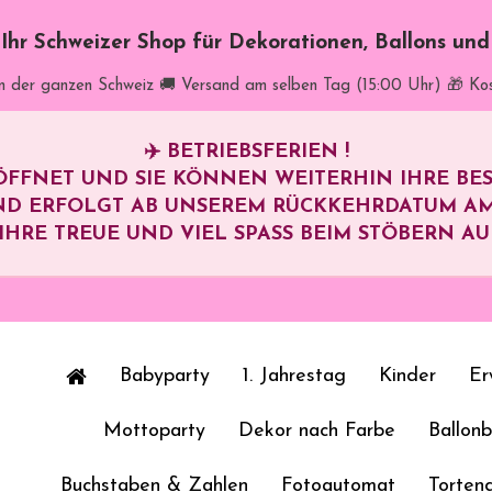
t Ihr Schweizer Shop für Dekorationen, Ballons un
in der ganzen Schweiz
🚚 Versand am selben Tag (15:00 Uhr)
🎁 Ko
✈️
BETRIEBSFERIEN !
ÖFFNET UND SIE KÖNNEN WEITERHIN IHRE B
ND ERFOLGT AB UNSEREM RÜCKKEHRDATUM A
HRE TREUE UND VIEL SPASS BEIM STÖBERN AUF 
Babyparty
1. Jahrestag
Kinder
Er
Mottoparty
Dekor nach Farbe
Ballon
Buchstaben & Zahlen
Fotoautomat
Torten