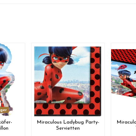
ager
äfer-
Miraculous Ladybug Party-
Miracul
llon
Servietten