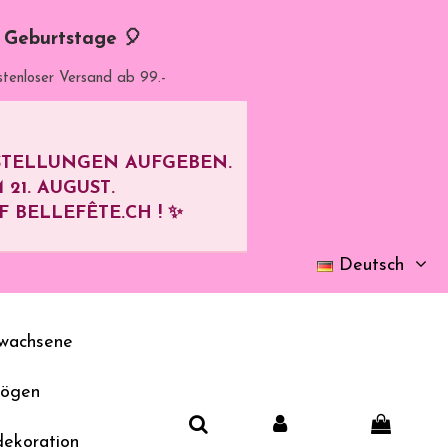
d Geburtstage 🎈
stenloser Versand ab 99.-
ESTELLUNGEN AUFGEBEN.
M
21. AUGUST
.
BELLEFÊTE.CH ! ✨
Deutsch
wachsene
bögen
dekoration