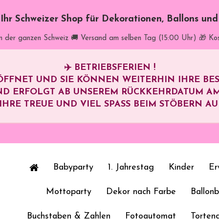
t Ihr Schweizer Shop für Dekorationen, Ballons un
in der ganzen Schweiz
🚚 Versand am selben Tag (15:00 Uhr)
🎁 Ko
✈️
BETRIEBSFERIEN !
ÖFFNET UND SIE KÖNNEN WEITERHIN IHRE B
ND ERFOLGT AB UNSEREM RÜCKKEHRDATUM A
HRE TREUE UND VIEL SPASS BEIM STÖBERN AUF 
Babyparty
1. Jahrestag
Kinder
Er
Mottoparty
Dekor nach Farbe
Ballon
Buchstaben & Zahlen
Fotoautomat
Torten