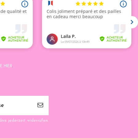
E HIER
.
nis jederzeit widerrufen.