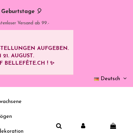
d Geburtstage 🎈
stenloser Versand ab 99.-
ESTELLUNGEN AUFGEBEN.
M
21. AUGUST
.
BELLEFÊTE.CH ! ✨
Deutsch
wachsene
bögen
dekoration