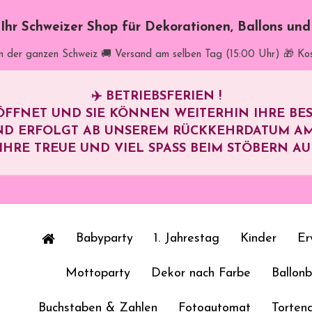
t Ihr Schweizer Shop für Dekorationen, Ballons un
in der ganzen Schweiz
🚚 Versand am selben Tag (15:00 Uhr)
🎁 Ko
✈️
BETRIEBSFERIEN !
ÖFFNET UND SIE KÖNNEN WEITERHIN IHRE B
ND ERFOLGT AB UNSEREM RÜCKKEHRDATUM A
HRE TREUE UND VIEL SPASS BEIM STÖBERN AUF 
Babyparty
1. Jahrestag
Kinder
Er
Mottoparty
Dekor nach Farbe
Ballon
Buchstaben & Zahlen
Fotoautomat
Torten