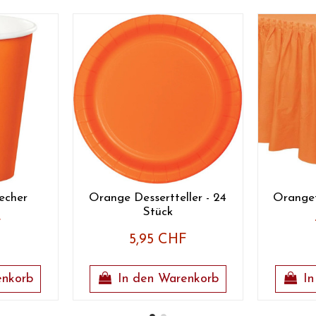
echer
Orange Dessertteller - 24
Orangef
Stück
F
5,95 CHF
enkorb
In den Warenkorb
In