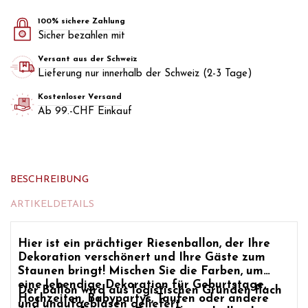
100% sichere Zahlung
Sicher bezahlen mit
Versant aus der Schweiz
Lieferung nur innerhalb der Schweiz (2-3 Tage)
Kostenloser Versand
Ab 99.-CHF Einkauf
BESCHREIBUNG
ARTIKELDETAILS
Hier ist ein prächtiger Riesenballon, der Ihre
Dekoration verschönert und Ihre Gäste zum
Staunen bringt! Mischen Sie die Farben, um
eine lebendige Dekoration für Geburtstage,
Der Ballon wird aus logistischen Gründen flach
Hochzeiten, Babypartys, Taufen oder andere
und unaufgeblasen geliefert.