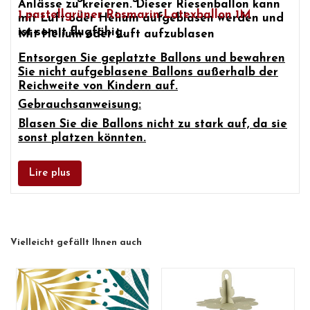
Anlässe zu kreieren. Dieser Riesenballon kann
1 pastellgrüner Rosmarin-Latexballon 1M
mit Luft oder Helium aufgeblasen werden und
ist somit flugfähig.
Mit Helium oder Luft aufzublasen
Entsorgen Sie geplatzte Ballons und bewahren
Sie nicht aufgeblasene Ballons außerhalb der
Reichweite von Kindern auf.
Gebrauchsanweisung:
Blasen Sie die Ballons nicht zu stark auf, da sie
sonst platzen könnten.
Lire plus
Vielleicht gefällt Ihnen auch