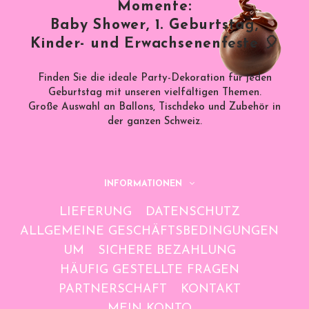
Momente:
Baby Shower, 1. Geburtstag,
Kinder- und Erwachsenenfeste 🎈
Finden Sie die ideale Party-Dekoration für jeden
Geburtstag mit unseren vielfältigen Themen.
Große Auswahl an Ballons, Tischdeko und Zubehör in
der ganzen Schweiz.
INFORMATIONEN
LIEFERUNG
DATENSCHUTZ
ALLGEMEINE GESCHÄFTSBEDINGUNGEN
UM
SICHERE BEZAHLUNG
HÄUFIG GESTELLTE FRAGEN
PARTNERSCHAFT
KONTAKT
MEIN KONTO