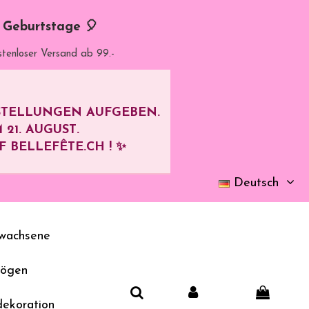
d Geburtstage 🎈
stenloser Versand ab 99.-
ESTELLUNGEN AUFGEBEN.
M
21. AUGUST
.
BELLEFÊTE.CH ! ✨
Deutsch
wachsene
bögen
dekoration