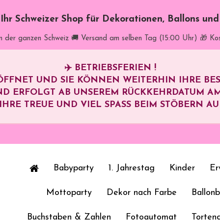
t Ihr Schweizer Shop für Dekorationen, Ballons un
in der ganzen Schweiz
🚚 Versand am selben Tag (15:00 Uhr)
🎁 Ko
✈️
BETRIEBSFERIEN !
ÖFFNET UND SIE KÖNNEN WEITERHIN IHRE B
ND ERFOLGT AB UNSEREM RÜCKKEHRDATUM A
HRE TREUE UND VIEL SPASS BEIM STÖBERN AUF 
Babyparty
1. Jahrestag
Kinder
Er
Mottoparty
Dekor nach Farbe
Ballon
Buchstaben & Zahlen
Fotoautomat
Torten