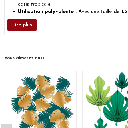
oasis tropicale.
Utilisation polyvalente :
Avec une taille de
1,
est également parfaite pour remplir des ballons 
Lire plus
Décoration à thème simple :
les confettis se m
créer une harmonie d’ensemble.
Livraison express suisse :
Commandez vos
déc
nous vous garantissons une livraison rapide et 
Vous aimerez aussi