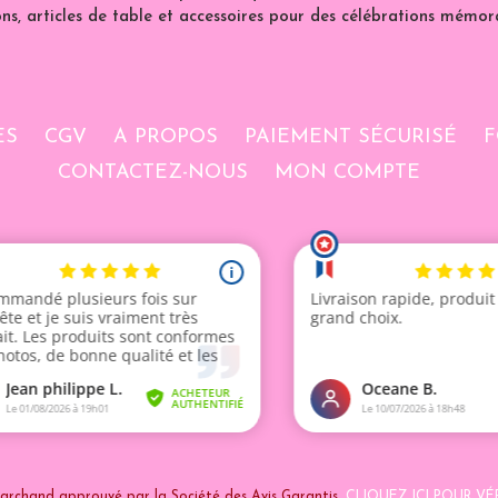
ns, articles de table et accessoires pour des célébrations mémor
ES
CGV
A PROPOS
PAIEMENT SÉCURISÉ
F
CONTACTEZ-NOUS
MON COMPTE
archand approuvé par la Société des Avis Garantis,
CLIQUEZ ICI POUR VÉR