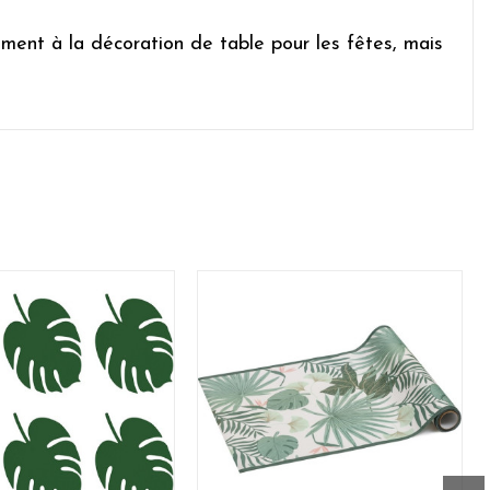
ment à la décoration de table pour les fêtes, mais
 de bricolage créatifs.
landes en papier de style safari ou tropical pour
notre stock complet dans notre
entrepôt suisse
,