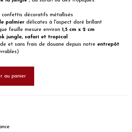
e la jungle
, du safari ou des tropiques.
confettis décoratifs métallisés
de palmier
délicates à l'aspect doré brillant
ue feuille mesure environ
1,5 cm x 2 cm
ok jungle, safari et tropical
de et sans frais de douane depuis notre
entrepôt
vrables)
r au panier
ance