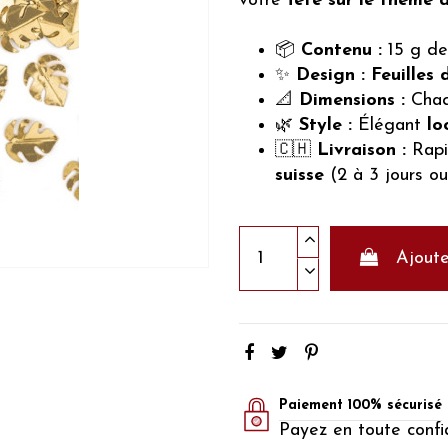
votre
fête sur le thème d
📦
Contenu :
15 g de 
✨
Design :
Feuilles 
📐
Dimensions :
Chaq
🌿
Style :
Élégant
lo
🇨🇭
Livraison :
Rapi
suisse
(2 à 3 jours ou
Ajoute
Paiement 100% sécurisé
Payez en toute confi