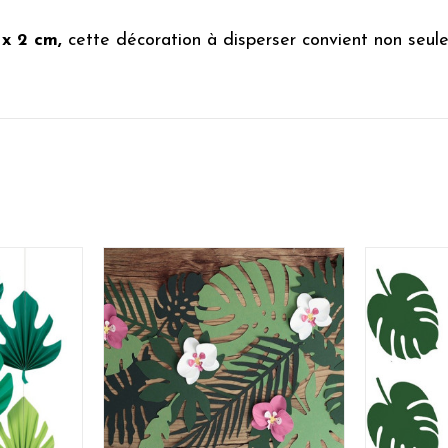
5 x 2 cm,
cette décoration à disperser convient non seule
transparents, des cartes d'invitation ou pour des projets
arient parfaitement avec nos assiettes, gobelets et guir
orations de fête à thème
en toute sérénité. Grâce à 
sans frais de douane directement à votre domicile.