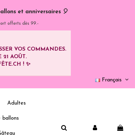
allons et anniversaires 🎈
ort offerts dès 99.-
ASSER VOS COMMANDES.
E
21 AOÛT
.
ÊTE.CH ! ✨
Français
Adultes
 ballons
Gâteau