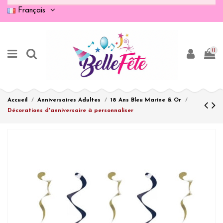
Français
0
Accueil
Anniversaires Adultes
18 Ans Bleu Marine & Or
Décorations d'anniversaire à personnaliser