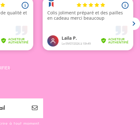
IFIER
.
crire à tout moment.