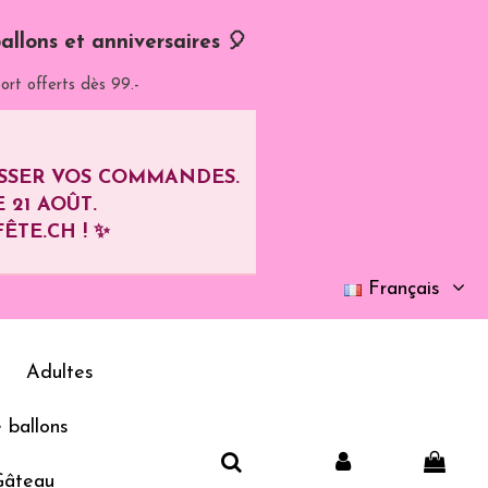
allons et anniversaires 🎈
ort offerts dès 99.-
ASSER VOS COMMANDES.
E
21 AOÛT
.
ÊTE.CH ! ✨
Français
Adultes
 ballons
Gâteau