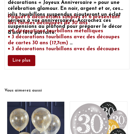
décorations « Joyeux Anniversaire »
pour une
célébration glamour. En noir, argent et or, ces
jolis tourbillons suspendus ajouteront un éclat
Paquet 6 décorations simples et 6 présentant
sérieux à vos anniversaires. Accrochez ces
des
formes découpées de 30 ans :
suspensions au plafond pour préparer le
décor
• 6 décorations tourbillons métalliques
d'une fête parfaite.
• 3 décorations tourbillons avec des découpes
de cartes 30 ans (17,7cm)
• 3 décorations tourbillons avec des découpes
de feuilles 30 ans (10,9cm)
Lire plus
Vous aimerez aussi