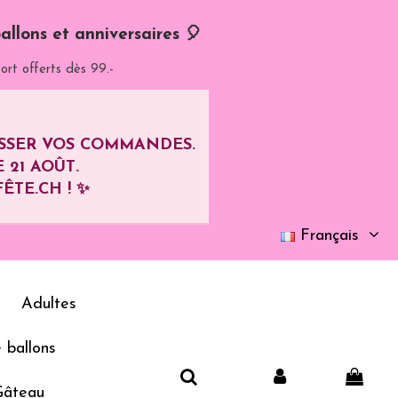
allons et anniversaires 🎈
ort offerts dès 99.-
ASSER VOS COMMANDES.
E
21 AOÛT
.
ÊTE.CH ! ✨
Français
Adultes
 ballons
Gâteau