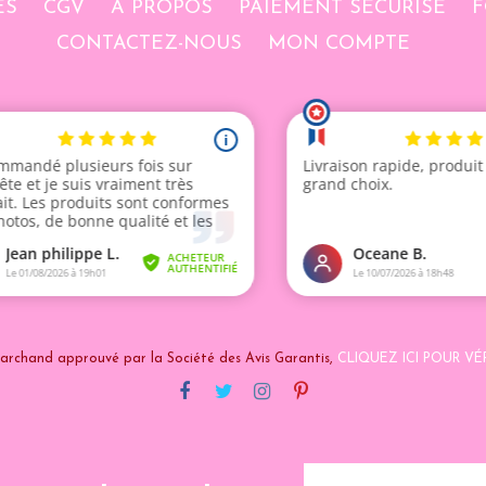
ES
CGV
A PROPOS
PAIEMENT SÉCURISÉ
F
CONTACTEZ-NOUS
MON COMPTE
archand approuvé par la Société des Avis Garantis,
CLIQUEZ ICI POUR VÉR