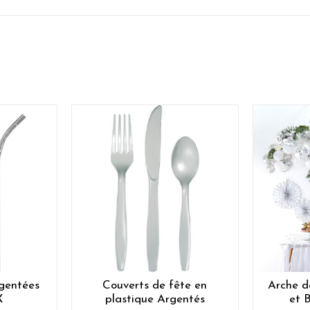
rgentées
Couverts de fête en
Arche d
X
plastique Argentés
et 