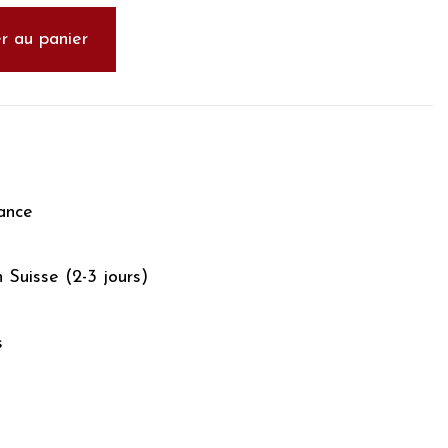
r au panier
ance
n Suisse (2-3 jours)
s