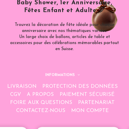
Baby Shower, 1er Anniversaire,
Fêtes Enfant et Adulte 🎈
Trouvez la décoration de fête idéale pour chaque
anniversaire avec nos thématiques variées.
Un large choix de ballons, articles de table et
accessoires pour des célébrations mémorables partout
en Suisse.
INFORMATIONS
LIVRAISON
PROTECTION DES DONNÉES
CGV
A PROPOS
PAIEMENT SÉCURISÉ
FOIRE AUX QUESTIONS
PARTENARIAT
CONTACTEZ-NOUS
MON COMPTE