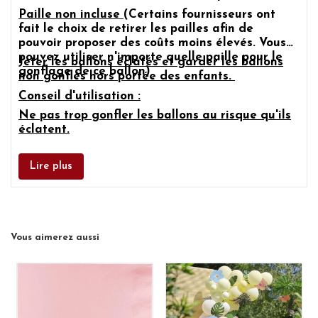
Paille non incluse
(Certains fournisseurs ont
fait le choix de retirer les pailles afin de
pouvoir proposer des coûts moins élevés. Vous
pouvez utiliser n'importe quelle paille pour le
Jeter les ballons éclatés et garder les ballons
gonflage de ce ballon)
non gonflés hors portée des enfants.
Conseil d'utilisation :
Ne pas trop gonfler les ballons au risque qu'ils
éclatent.
Lire plus
Vous aimerez aussi