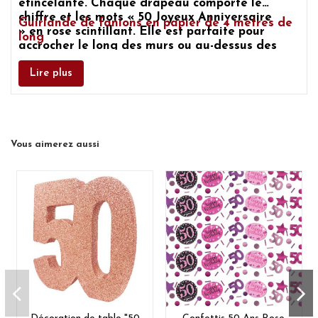
étincelante. Chaque drapeau comporte le
chiffre et les mots
« 50 Joyeux Anniversaire
Guirlande de fanions en papier de 4 mètres de
»
en rose scintillant. Elle est parfaite pour
long
accrocher le long des murs ou au-dessus des
portes afin de préparer votre lieu de fête.
Lire plus
Vous aimerez aussi