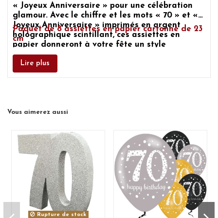
« Joyeux Anniversaire »
pour une célébration
glamour. Avec le chiffre et les mots
« 70 » et «
Joyeux Anniversaire »
imprimés en argent
Paquet de 8 assiettes en papier cartonné de 23
holographique scintillant, ces assiettes en
cm
papier donneront à votre fête un style
chic supplémentaire. Chaque assiette noire est
ornée d’un joli motif de points d’or et d’argent
Lire plus
sur le pourtour et de tourbillons d’étoiles
argentées chatoyantes.
Vous aimerez aussi
Rupture de stock