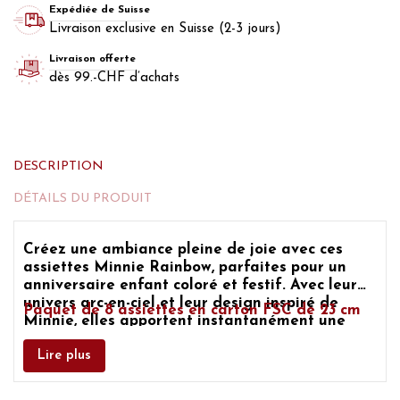
Expédiée de Suisse
Livraison exclusive en Suisse (2-3 jours)
Livraison offerte
dès 99.-CHF d’achats
DESCRIPTION
DÉTAILS DU PRODUIT
Créez une ambiance pleine de joie avec ces
assiettes Minnie Rainbow, parfaites pour un
anniversaire enfant coloré et festif. Avec leur
univers arc-en-ciel et leur design inspiré de
Paquet de 8 assiettes en carton FSC de 23 cm
Minnie, elles apportent instantanément une
touche pétillante à votre décoration de table.
Idéales pour le goûter d’anniversaire, elles
Lire plus
séduiront tous les enfants et sublimeront votre
fête. Une valeur sûre pour une décoration