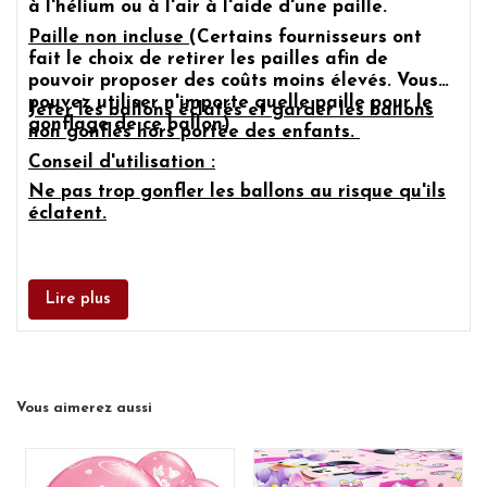
à l'hélium ou à l'air à l'aide d'une paille.
Paille non incluse
(Certains fournisseurs ont
fait le choix de retirer les pailles afin de
pouvoir proposer des coûts moins élevés. Vous
pouvez utiliser n'importe quelle paille pour le
Jeter les ballons éclatés et garder les ballons
gonflage de ce ballon)
non gonflés hors portée des enfants.
Conseil d'utilisation :
Ne pas trop gonfler les ballons au risque qu'ils
éclatent.
Lire plus
Vous aimerez aussi