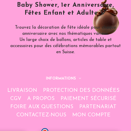
Baby Shower, 1er Anniversaire,
Fêtes Enfant et Adulte 🎈
Trouvez la décoration de fête idéale pour chaque
anniversaire avec nos thématiques variées.
Un large choix de ballons, articles de table et
accessoires pour des célébrations mémorables partout
en Suisse.
INFORMATIONS
LIVRAISON
PROTECTION DES DONNÉES
CGV
A PROPOS
PAIEMENT SÉCURISÉ
FOIRE AUX QUESTIONS
PARTENARIAT
CONTACTEZ-NOUS
MON COMPTE