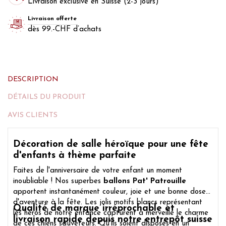
Livraison exclusive en Suisse (2-3 jours)
Livraison offerte
dès 99.-CHF d’achats
DESCRIPTION
DÉTAILS DU PRODUIT
AVIS CLIENTS
Décoration de salle héroïque pour une fête
d'enfants à thème parfaite
Faites de l'anniversaire de votre enfant un moment
inoubliable ! Nos superbes
ballons Pat' Patrouille
apportent instantanément couleur, joie et une bonne dose
d'aventure à la fête. Les jolis motifs blancs représentant
Qualité de marque irréprochable et
les héros de notre enfance capturent à merveille le charme
livraison rapide depuis notre entrepôt suisse
de ces chiens sauveteurs. Qu'ils soient disposés en un