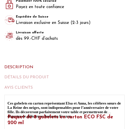
Paiement 100% sécurisé
Payez en toute confiance
Expédiée de Suisse
Livraison exclusive en Suisse (2-3 jours)
Livraison offerte
dès 99.-CHF d’achats
DESCRIPTION
DÉTAILS DU PRODUIT
AVIS CLIENTS
Ces gobelets en carton représentant Elsa et Anna, les célèbres sœurs de
La Reine des neiges, sont indispensables pour l’anniversaire de votre
fille. Ils décoreront parfaitement votre table et permettront de
déguster de délicieuses boissons Frozen.
Paquet de 8 gobelets en carton ECO FSC de
200 ml