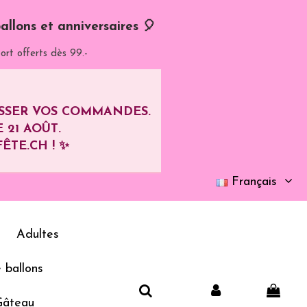
allons et anniversaires 🎈
ort offerts dès 99.-
ASSER VOS COMMANDES.
E
21 AOÛT
.
ÊTE.CH ! ✨
Français
Adultes
 ballons
Gâteau