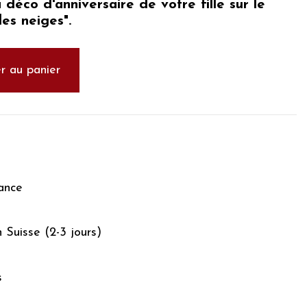
a déco d'
anniversaire de votre fille sur le
es neiges".
r au panier
ance
n Suisse (2-3 jours)
s