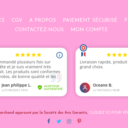
ES
CGV
A PROPOS
PAIEMENT SÉCURISÉ
F
CONTACTEZ-NOUS
MON COMPTE
archand approuvé par la Société des Avis Garantis,
CLIQUEZ ICI POUR VÉR