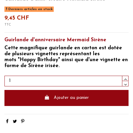
Derniers articles en stock
9,45 CHF
TTC
Guirlande d'anniversaire Mermaid Sirène
Cette magnifique guirlande en carton est dotée
de plusieurs vignettes représentant les
mots
"Happy Birthday"
ainsi que d'une vignette en
forme de
Sirène irisée.
Ajouter au panier