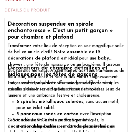
DESCRIPTION
DÉTAILS DU PRODUIT
Décoration suspendue en spirale
enchanteresse « C'est un petit garçon »
pour chambre et plafond
Transformez votre lieu de réception en une magnifique salle
de bal en un clin d'œil ! Notre
ensemble de 12
décorations de plafond
est idéal pour une
baby
shower
, une fête de naissance ou un baptême. Il associe
Décorations de chambre détaillées et
des spirales métalliques scintillantes aux tons harmonieux de
ludiques pour les fêtes de garçons
bleu clair, bleu foncé et vert à des motifs soigneusement
conçus en carton robuste. Au moindre souffle de vent, les
Cet ensemble polyvalent offre une grande profondeur
spirales s'animent avec grâce, créant de superbes jeux de
visuelle grâce à ses différentes formes et tailles :
lumière et une ambiance festive et chaleureuse.
6 spirales métalliques colorées,
sans aucun motif,
pour un éclat subtil.
3 panneaux ronds en carton
avec l'inscription
Grâce à de petits œillets en plastique intégrés, la
touchante
« C'est un petit garçon »
.
décoration suspendue
2 adorables bodies en carton pour bébé
peut être facilement fixée au
qui