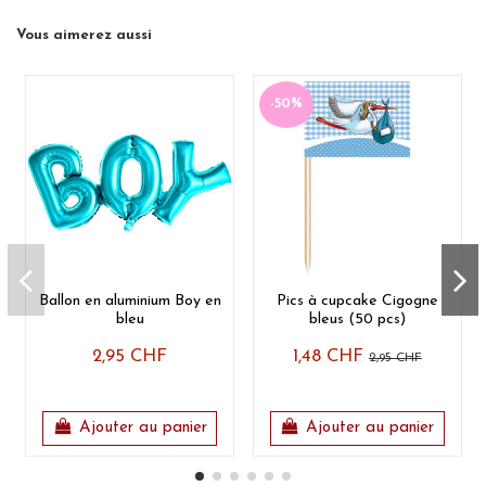
1 x spirale à motif salopette (environ 12 x 12,5
Vous aimerez aussi
cm)
🎨
Couleurs :
Bleu clair, Bleu foncé, Vert, Blanc
🧵
Matériaux :
Feuille métallique brillante
-50%
(plastique) et carton design robuste
✨
Occasion :
Naissance, Fête prénatale garçon,
Baptême, Bienvenue bébé garçon
🇨🇭
Avantage :
Entrepôt physique en Suisse
Ballon en aluminium Boy en
Pics à cupcake Cigogne
bleu
bleus (50 pcs)
2,95 CHF
1,48 CHF
2,95 CHF
Ajouter au panier
Ajouter au panier