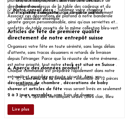
plafond, aux lampes, aux cadres de fenêtres ou
créent instantanément une véritable ambiance de
directement au-dessus de la table des cadeaux et du
baby shower.
💡
Notre conseil déco :
Sublimez votre chambre !
buffet à l'aide d'une punaise ou de ruban adhésif.
1 x petite salopette
, qui complète parfaitement
Associez ces décorations de plafond à notre banderole
cet adorable ensemble.
géante garçon personnalisable, ainsi qu’aux serviettes et
confettis de table assortis de la même collection bleu-vert.
Articles de fête de première qualité
directement de notre entrepôt suisse
Organisez votre fête en toute sérénité, sans longs délais
d'attente, sans tracas douaniers ni retards de livraison
depuis l'étranger. Parce que la réussite de votre événement
est notre priorité, tout notre
stock est situé en Suisse
.
4. Aperçu des données produit :
Chaque commande est préparée rapidement dans notre
entrepôt et expédiée en toute sécurité. Ainsi, vos
📦
Contenu de la livraison :
ensemble de 12 pièces
décorations de chambre
,
décorations de baby
comprenant :
shower
et
articles de fête
vous seront livrés en seulement
2 à 3 jours ouvrables,
sans frais de douane.
6 x Spirales métalliques seules (Bleu clair, Bleu
foncé, Vert)
3 spirales avec des panneaux ronds « C'est un
Lire plus
garçon » (environ 17 x 19 cm)
2 spirales à motifs de body pour bébé (environ
10,5 x 13 cm)