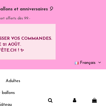
allons et anniversaires 🎈
ort offerts dès 99.-
ASSER VOS COMMANDES.
E
21 AOÛT
.
ÊTE.CH ! ✨
Français
Adultes
 ballons
Gâteau