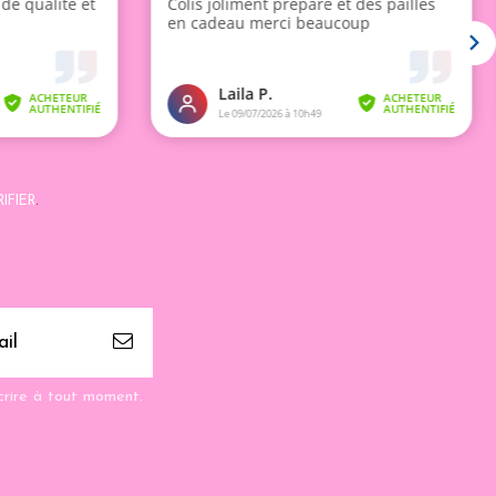
IFIER
.
crire à tout moment.