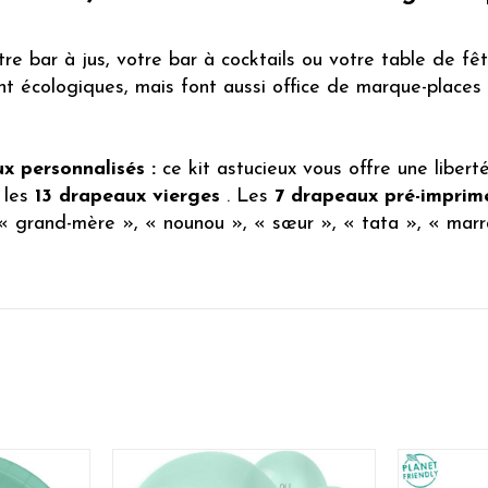
re bar à jus, votre bar à cocktails ou votre table de fê
 écologiques, mais font aussi office de marque-places o
x personnalisés :
ce kit astucieux vous offre une liber
 les
13 drapeaux vierges
. Les
7 drapeaux pré-imprim
grand-mère », « nounou », « sœur », « tata », « marra
:
grâce à la douce combinaison de couleurs, les pailles 
aby shower
de bon goût.
en toute simplicité ! Ces pailles s’accordent à merveill
sociations uniques avec nos assiettes, serviettes, invita
ournisseur 100 % suisse, nous livrons
exclusivement en 
et livrée à votre domicile sous
2 à 3 jours ouvrés
.