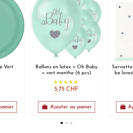
e Vert
Ballons en latex « Oh Baby
Serviette
» vert menthe (6 pcs)
be love
F
5,75 CHF
panier
Ajouter au panier
Aj