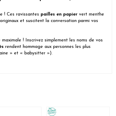
te ! Ces ravissantes
pailles en papier
vert menthe
riginaux et suscitent la conversation parmi vos
té maximale ! Inscrivez simplement les noms de vos
és
rendent hommage aux personnes les plus
ine » et « babysitter »).
sont idéales pour le premier
anniversaire
, une fête
e avec nos articles « Oh Baby » et notre élégante
tions et guirlandes assorties.
Suisse
. Notre entrepôt étant situé sur place, votre