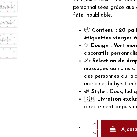
personnalisées grâce aux 
fête inoubliable.
📦
Contenu :
20 pail
étiquettes vierges à
✨
Design :
Vert men
décoratifs personnali
✍️
Sélection de dra
messages ou noms d’in
des personnes qui ai
mariaine, baby-sitter)
🌿
Style :
Doux, ludiq
🇨🇭
Livraison exclus
directement depuis n
Ajoute