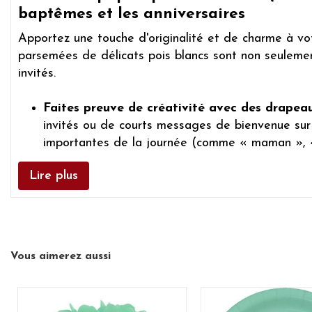
baptêmes et les anniversaires
Apportez une touche d'originalité et de charme à vot
parsemées de délicats pois blancs sont non seulement
invités.
Faites preuve de créativité avec des drapeau
invités ou de courts messages de bienvenue sur
importantes de la journée (comme « maman », « 
Parfaites pour les premières grandes étapes 
Lire plus
de bienvenue festive pour le
baptême
ou une
b
Une
harmonie parfaite :
créez une célébration 
collection
« Un amour précieux »
. Créez des as
Votre partenaire suisse pour la décoration :
f
commande est généralement emballée avec soin 
Vous aimerez aussi