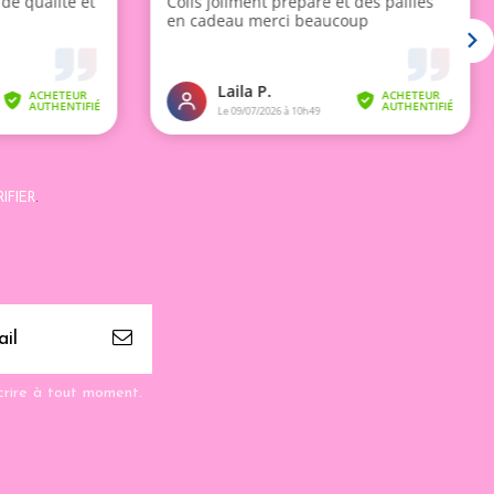
IFIER
.
crire à tout moment.