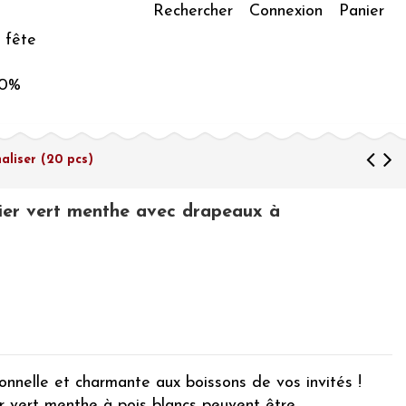
Rechercher
Connexion
Panier
 fête
50%
aliser (20 pcs)
pier vert menthe avec drapeaux à
)
nnelle et charmante aux boissons de vos invités !
er vert menthe à pois blancs peuvent être