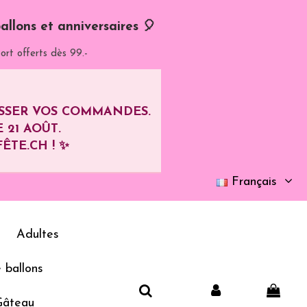
allons et anniversaires 🎈
ort offerts dès 99.-
ASSER VOS COMMANDES.
E
21 AOÛT
.
ÊTE.CH ! ✨
Français
Adultes
 ballons
Gâteau