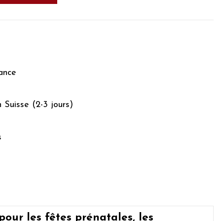
ance
n Suisse (2-3 jours)
s
our les fêtes prénatales, les