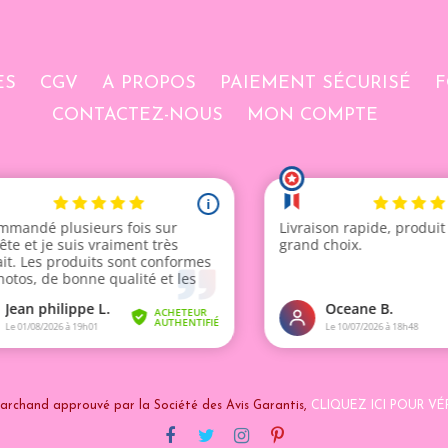
ES
CGV
A PROPOS
PAIEMENT SÉCURISÉ
F
CONTACTEZ-NOUS
MON COMPTE
archand approuvé par la Société des Avis Garantis,
CLIQUEZ ICI POUR VÉR