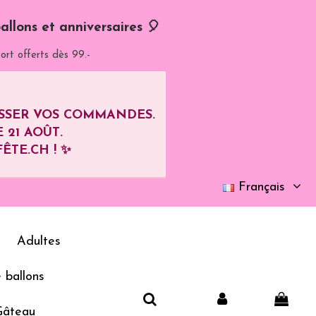
allons et anniversaires 🎈
ort offerts dès 99.-
ASSER VOS COMMANDES.
E
21 AOÛT
.
ÊTE.CH ! ✨
Français
Adultes
 ballons
Gâteau