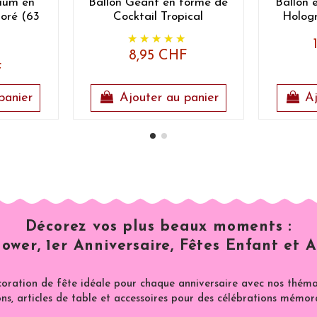
nium en
Ballon Géant en forme de
Ballon 
oré (63
Cocktail Tropical
Holog
8,95 CHF
F
panier
Ajouter au panier
Aj
Décorez vos plus beaux moments :
ower, 1er Anniversaire, Fêtes Enfant et A
coration de fête idéale pour chaque anniversaire avec nos thémat
ns, articles de table et accessoires pour des célébrations mémor