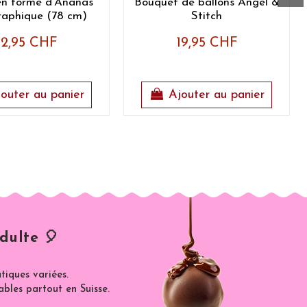
en forme d'Ananas
Bouquet de ballons Angel &
raphique (78 cm)
Stitch
12,95 CHF
19,95 CHF
outer au panier
Ajouter au panier
dulte 🎈
iques variées.
ables partout en Suisse.