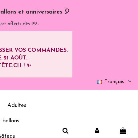
allons et anniversaires 🎈
ort offerts dès 99.-
ASSER VOS COMMANDES.
E
21 AOÛT
.
ÊTE.CH ! ✨
Français
Adultes
 ballons
Gâteau