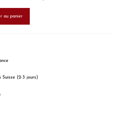
r au panier
ance
n Suisse (2-3 jours)
s