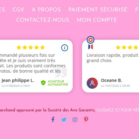
ES
CGV
A PROPOS
PAIEMENT SÉCURISÉ
F
CONTACTEZ-NOUS
MON COMPTE
archand approuvé par la Société des Avis Garantis,
CLIQUEZ ICI POUR VÉR