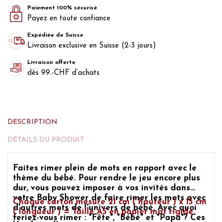
Paiement 100% sécurisé
Payez en toute confiance
Expédiée de Suisse
Livraison exclusive en Suisse (2-3 jours)
Livraison offerte
dès 99.-CHF d’achats
DESCRIPTION
DÉTAILS DU PRODUIT
Faites rimer plein de mots en rapport avec le
thème du bébé. Pour rendre le jeu encore plus
dur, vous pouvez imposer à vos invités dans
votre
Baby Shower
de faire rimer les mots avec
Chaque carton mesure 21 cm ( hauteur ) x 15 cm
d'autres mots de l'univers de bébé. Avec quoi
( longueur ) = Taille A5 en papier mat rigide
feriez-vous rimer : "Fête", "Bébé" et "Papa"? Ces