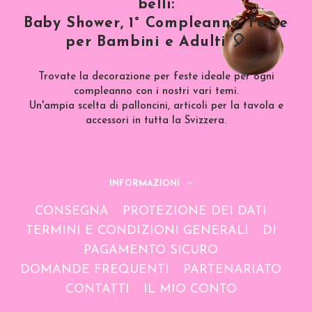
belli:
Baby Shower, 1° Compleanno, Feste
per Bambini e Adulti 🎈
Trovate la decorazione per feste ideale per ogni
compleanno con i nostri vari temi.
Un'ampia scelta di palloncini, articoli per la tavola e
accessori in tutta la Svizzera.
INFORMAZIONI
CONSEGNA
PROTEZIONE DEI DATI
TERMINI E CONDIZIONI GENERALI
DI
PAGAMENTO SICURO
DOMANDE FREQUENTI
PARTENARIATO
CONTATTI
IL MIO CONTO