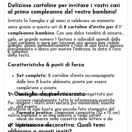
Deliziose cartoline per invitare i vostri cari
al primo compleanno del vostro bambino!
Invitate la famiglia e gli amici a celebrare un momento
unico grazie a questo set di
8 cartoline d'invito per il 1°
compleanno bambino
. Con una dolce tonalità di azzurro
cielo, un grande numero 1 festoso e adorabili animali della
Ogni cartolina si apre per lasciarvi uno spazio ben visibile
giungla, danno immediatamente il tono di una festa gioiosa
precompilato o libero per inserire l'indirizzo, la data e l'ora
e calorosa.
della festa.
Caratteristiche & punti di forza
Set completo:
8 cartoline d'invito accompagnate
dalle loro 8 buste abbinate, pronte per essere
completate e inviate.
✨ Consiglio da professionista
Facile da compilare:
Un interno progettato per
scrivere rapidamente tutte le informazioni pratiche
Per rendere i vostri inviti ancora più memorabili, inserite
dell'evento.
all'interno di ogni busta una piccola foto stampata del
Formato pratico:
Dimensioni compatte (10 x 12 cm)
vostro bambino o un mini adesivo a tema safari!
ideali da inserire nella cassetta delle lettere o da
🌿 Ispirazione decorativa: Quali temi
distribuire a mano.
abbinare a questi inviti?