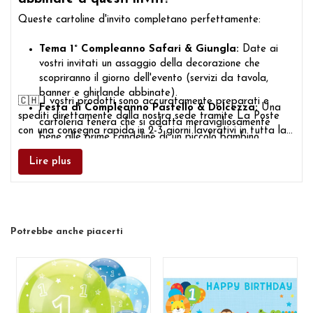
Queste cartoline d'invito completano perfettamente:
Tema 1° Compleanno Safari & Giungla:
Date ai
vostri invitati un assaggio della decorazione che
scopriranno il giorno dell'evento (servizi da tavola,
banner e ghirlande abbinate).
🇨🇭 I vostri prodotti sono accuratamente preparati e
Festa di Compleanno Pastello & Dolcezza:
Una
spediti direttamente dalla nostra sede tramite La Poste
cartoleria tenera che si adatta meravigliosamente
con una consegna rapida in 2-3 giorni lavorativi in tutta la
bene alle prime candeline di un piccolo bambino.
Svizzera.
Lire plus
Potrebbe anche piacerti