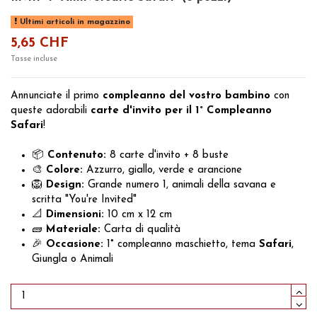
Ultimi articoli in magazzino
5,65 CHF
Tasse incluse
Annunciate il primo
compleanno del vostro bambino
con
queste adorabili
carte d'invito per il 1° Compleanno
Safari
!
📦
Contenuto:
8 carte d'invito + 8 buste
🎨
Colore:
Azzurro, giallo, verde e arancione
🦁
Design:
Grande numero 1, animali della savana e
scritta "You're Invited"
📐
Dimensioni:
10 cm x 12 cm
🧱
Materiale:
Carta di qualità
🎉
Occasione:
1° compleanno maschietto, tema
Safari
,
Giungla o Animali