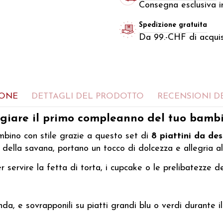
Consegna esclusiva in
Spedizione gratuita
Da 99.-CHF di acquis
IONE
DETTAGLI DEL PRODOTTO
RECENSIONI DE
eggiare il primo compleanno del tuo bamb
bino con stile grazie a questo set di
8 piattini da des
 della savana, portano un tocco di dolcezza e allegria al
 servire la fetta di torta, i cupcake o le prelibatezze de
nda, e sovrapponili su piatti grandi blu o verdi durante 