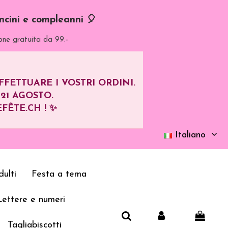
oncini e compleanni 🎈
one gratuita da 99.-
ETTUARE I VOSTRI ORDINI.
L
21 AGOSTO
.
FÊTE.CH ! ✨
Italiano
ulti
Festa a tema
Lettere e numeri
Tagliabiscotti