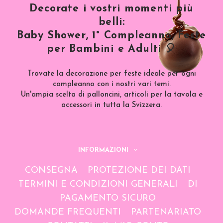
Decorate i vostri momenti più
belli:
Baby Shower, 1° Compleanno, Feste
per Bambini e Adulti 🎈
Trovate la decorazione per feste ideale per ogni
compleanno con i nostri vari temi.
Un'ampia scelta di palloncini, articoli per la tavola e
accessori in tutta la Svizzera.
INFORMAZIONI
CONSEGNA
PROTEZIONE DEI DATI
TERMINI E CONDIZIONI GENERALI
DI
PAGAMENTO SICURO
DOMANDE FREQUENTI
PARTENARIATO