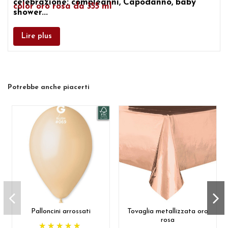
celebrazione:
compleanni, Capodanno, baby
color oro rosa da 355 ml
shower...
Lire plus
Potrebbe anche piacerti
Palloncini arrossati
Tovaglia metallizzata oro
rosa