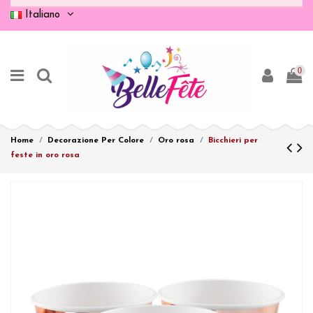
Italiano
0
Home
Decorazione Per Colore
Oro rosa
Bicchieri per
feste in oro rosa